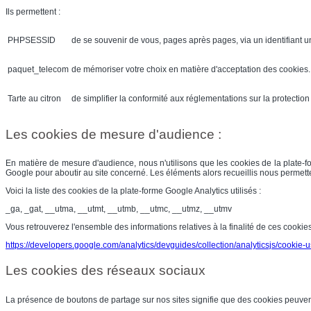
Ils permettent :
PHPSESSID
de se souvenir de vous, pages après pages, via un identifiant u
paquet_telecom
de mémoriser votre choix en matière d'acceptation des cookies. 
Tarte au citron
de simplifier la conformité aux réglementations sur la protection
Les cookies de mesure d'audience :
En matière de mesure d'audience, nous n'utilisons que les cookies de la plate-for
Google pour aboutir au site concerné. Les éléments alors recueillis nous permettent
Voici la liste des cookies de la plate-forme Google Analytics utilisés :
_ga, _gat, __utma, __utmt, __utmb, __utmc, __utmz, __utmv
Vous retrouverez l'ensemble des informations relatives à la finalité de ces cookies
https://developers.google.com/analytics/devguides/collection/analyticsjs/cookie-
Les cookies des réseaux sociaux
La présence de boutons de partage sur nos sites signifie que des cookies peuven