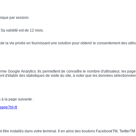
nique par session.
Sa validité est de 12 mois.
 de la vie privée en fournissant une solution pour obtenir le consentement des utilis
me Google Analytics. Ils permettent de connaître le nombre d'utilisateur, les pages
 d'établir des statistiques de visite du site, à noter que les données sélectionnées
 à la page suivante :
usage?hl=fr
t être installés dans votre terminal. Il en ainsi des boutons FacebookTM, TwitterT