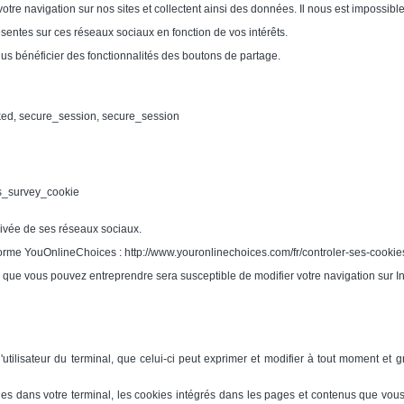
tre navigation sur nos sites et collectent ainsi des données. Il nous est impossible
ésentes sur ces réseaux sociaux en fonction de vos intérêts.
plus bénéficier des fonctionnalités des boutons de partage.
ked, secure_session, secure_session
s_survey_cookie
privée de ses réseaux sociaux.
eforme YouOnlineChoices : http://www.youronlinechoices.com/fr/controler-ses-cookie
 que vous pouvez entreprendre sera susceptible de modifier votre navigation sur Inte
tilisateur du terminal, que celui-ci peut exprimer et modifier à tout moment et gr
kies dans votre terminal, les cookies intégrés dans les pages et contenus que v