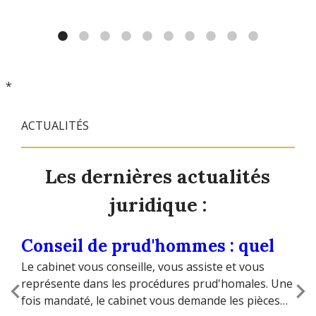
le dossier avance. L'affaire a été réglée très
rapidement (en deux mois). Je les recommande
+++
*
ACTUALITÉS
Les dernières actualités
juridique :
Conseil de prud'hommes : quel
Bo
Le cabinet vous conseille, vous assiste et vous
Le 
ur
délai pour communiquer ses
sy
ène
représente dans les procédures prud'homales. Une
noti
éléments?
fois mandaté, le cabinet vous demande les pièces
pra