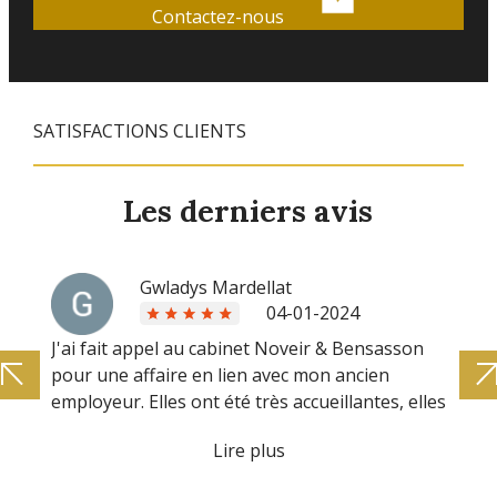
Contactez-nous
SATISFACTIONS CLIENTS
Les derniers avis
Gwladys Mardellat
04-01-2024
J'ai fait appel au cabinet Noveir & Bensasson
pour une affaire en lien avec mon ancien
employeur. Elles ont été très accueillantes, elles
m'ont écouté et accompagné. J'ai juste eu à
Lire plus
donner les pièces et elles se sont occupé de
tout. Elles vous donnent des nouvelles lorsque