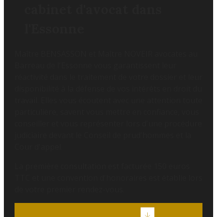
cabinet d'avocat dans
l'Essonne
Maître BENSASSON et Maître NOVEIR avocates au
Barreau de l'Essonne vous garantissent leur
réactivité dans le traitement de votre dossier et leur
disponibilité à la défense de vos intérêts en droit du
travail. Elles vous écoutent avec une attention toute
particulière, savent vous mettre en confiance, vous
conseiller et vous représenter lors d'une procédure
judiciaire devant le Conseil de prud'hommes et la
Cour d'appel.
La première consultation est facturée 150 euros
TTC et une convention d'honoraires est établie lors
de votre premier rendez-vous.