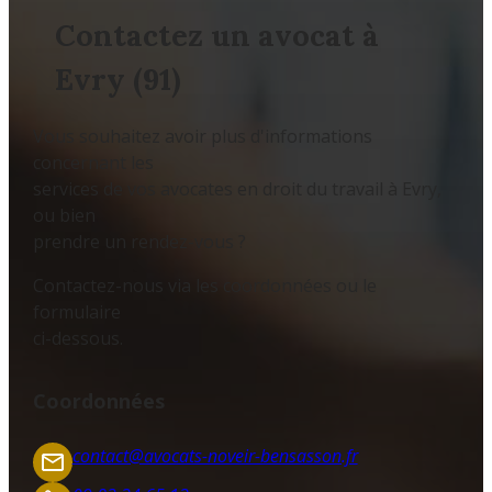
Contactez un avocat à
Evry (91)
Vous souhaitez avoir plus d'informations
concernant les
services de vos avocates en droit du travail à Evry,
ou bien
prendre un rendez-vous ?
Contactez-nous via les coordonnées ou le
formulaire
ci-dessous.
Coordonnées
contact@avocats-noveir-bensasson.fr