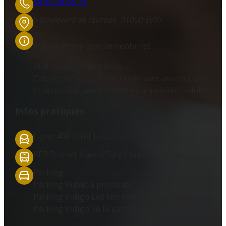
09 83 34 65 13
9 Boulevard de l'Europe
91000 EVRY
Informations complémentaires
Visites sur rendez-vous
Cabinet situé au 3ème étage avec ascenceur,
et accessible aux personnes à mobilité réduite.
Infos pratiques
Ligne 408 arrêt Les arènes
RER D arrêt Gare d'Evry Courcouronnes
Parking
Parking Public à proximité
Parking Indigo Les terrases à 2mn à pied
Parking Indigo de la patinoire à 2mn à pied