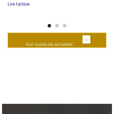
..
nécessaires, rédige et plaide le dossier devant ...
sala
Lire l’article
Lire
Voir toutes les actualités