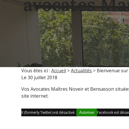
avocates Maî
Vous êtes ici :
Accueil
>
Actualités
> Bienvenue sur 
Le
30 juillet 2018
Vos Avocates Maîtres Noveir et Bensasson située
site internet.
X (formerly Twitter) est désactivé.
Facebook est désac
Autoriser