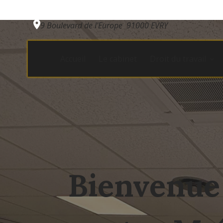
Panneau de gestion des cookies
9 Boulevard de l'Europe
91000 EVRY
Accueil
Le cabinet
Droit du travail
Bienvenue 