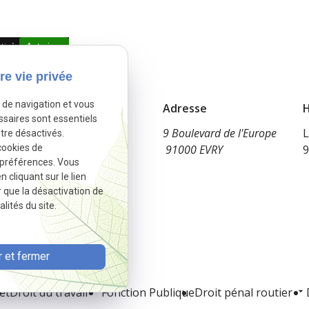
tivé.
Autoriser
re vie privée
e de navigation et vous
Téléphone
Adresse
H
ssaires sont essentiels
09 83 34 65 13
9 Boulevard de l'Europe
L
tre désactivés.
cookies de
91000 EVRY
9
 préférences. Vous
cliquant sur le lien
r que la désactivation de
lités du site.
 et fermer
et
Droit du travail
Fonction Publique
Droit pénal routier