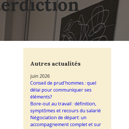
terdiction
Autres actualités
juin 2026
Conseil de prud'hommes : quel
délai pour communiquer ses
éléments?
Bore-out au travail : définition,
symptômes et recours du salarié
Négociation de départ: un
accompagnement complet et sur