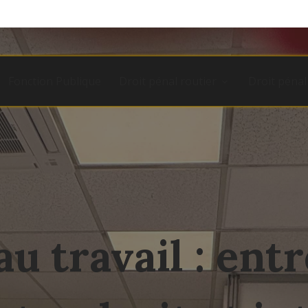
Fonction Publique
Droit pénal routier
Droit pénal
u travail : entr