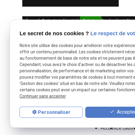
X (formerly Twitter) est désactivé.
Facebook est désac
Autoriser
Le secret de nos cookies ?
Le respect de vot
Notre site utilise des cookies pour améliorer votre expérienc
offrir un contenu personnalisé. Les cookies strictement néce
au fonctionnement de base de notre site et ne peuvent pas ê
Cependant, vous avez le choix d'activer ou de désactiver les 
personnalisation, de performance et de marketing selon vos
pouvez modifier vos paramètres de cookies à tout moment en 
NOVEIR et BENSASSON
'Gestion des cookies' situé en bas de notre site. Veuillez note
certains cookies peut avoir un impact sur certaines fonctionna
Avocates au Barreau de l’Essonne
Continuer sans accepter
Expertes en droit du travail
Accepter
Personnaliser
Accueil
Le cabin