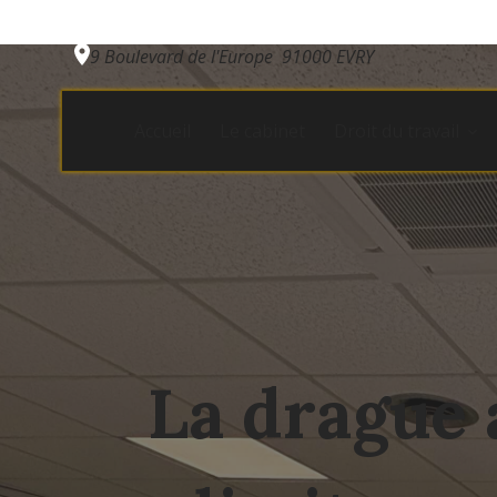
Panneau de gestion des cookies
9 Boulevard de l'Europe
91000 EVRY
Accueil
Le cabinet
Droit du travail
La drague a