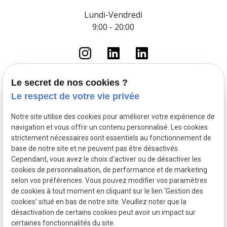
Lundi-Vendredi
9:00 - 20:00
Le secret de nos cookies ?
Le respect de votre vie privée
Accueil
Le cabinet
Notre site utilise des cookies pour améliorer votre expérience de
Droit du travail
navigation et vous offrir un contenu personnalisé. Les cookies
Fonction Publique
strictement nécessaires sont essentiels au fonctionnement de
base de notre site et ne peuvent pas être désactivés.
Droit pénal routier
Cependant, vous avez le choix d'activer ou de désactiver les
Droit pénal
cookies de personnalisation, de performance et de marketing
Actualités
selon vos préférences. Vous pouvez modifier vos paramètres
de cookies à tout moment en cliquant sur le lien 'Gestion des
Mentions légales
Politique de confidentialité
cookies' situé en bas de notre site. Veuillez noter que la
Plan du site
Gestion des cookies
désactivation de certains cookies peut avoir un impact sur
SIRET :
90340579300014
certaines fonctionnalités du site.