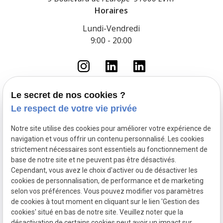
Horaires
Lundi-Vendredi
9:00 - 20:00
Le secret de nos cookies ?
Le respect de votre vie privée
Accueil
Le cabinet
Notre site utilise des cookies pour améliorer votre expérience de
Droit du travail
navigation et vous offrir un contenu personnalisé. Les cookies
Fonction Publique
strictement nécessaires sont essentiels au fonctionnement de
base de notre site et ne peuvent pas être désactivés.
Droit pénal routier
Cependant, vous avez le choix d'activer ou de désactiver les
Droit pénal
cookies de personnalisation, de performance et de marketing
Actualités
selon vos préférences. Vous pouvez modifier vos paramètres
de cookies à tout moment en cliquant sur le lien 'Gestion des
Mentions légales
Politique de confidentialité
cookies' situé en bas de notre site. Veuillez noter que la
Plan du site
Gestion des cookies
désactivation de certains cookies peut avoir un impact sur