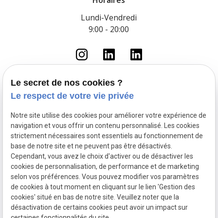
Horaires
Lundi-Vendredi
9:00 - 20:00
Le secret de nos cookies ?
Le respect de votre vie privée
Accueil
Le cabinet
Notre site utilise des cookies pour améliorer votre expérience de
Droit du travail
navigation et vous offrir un contenu personnalisé. Les cookies
Fonction Publique
strictement nécessaires sont essentiels au fonctionnement de
base de notre site et ne peuvent pas être désactivés.
Droit pénal routier
Cependant, vous avez le choix d'activer ou de désactiver les
Droit pénal
cookies de personnalisation, de performance et de marketing
Actualités
selon vos préférences. Vous pouvez modifier vos paramètres
de cookies à tout moment en cliquant sur le lien 'Gestion des
Mentions légales
Politique de confidentialité
cookies' situé en bas de notre site. Veuillez noter que la
Plan du site
Gestion des cookies
désactivation de certains cookies peut avoir un impact sur
certaines fonctionnalités du site.