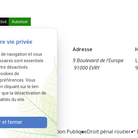
tivé.
Autoriser
re vie privée
Téléphone
Adresse
H
e de navigation et vous
09 83 34 65 13
9 Boulevard de l'Europe
L
ssaires sont essentiels
91000 EVRY
9
tre désactivés.
cookies de
 préférences. Vous
cliquant sur le lien
r que la désactivation de
lités du site.
 et fermer
et
Droit du travail
Fonction Publique
Droit pénal routier