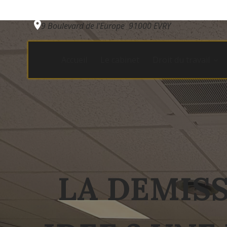
Panneau de gestion des cookies
9 Boulevard de l'Europe
91000 EVRY
Accueil
Le cabinet
Droit du travail
LA DEMISS