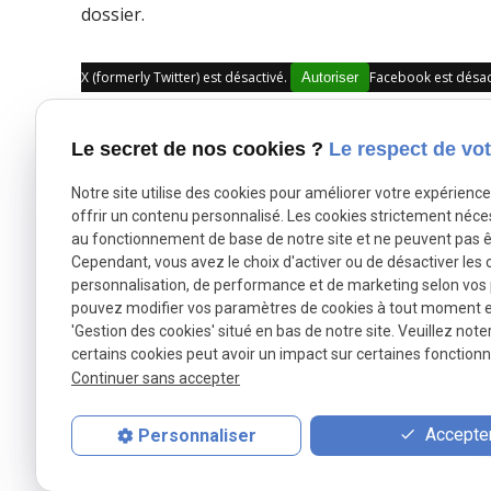
dossier.
X (formerly Twitter) est désactivé.
Facebook est désac
Autoriser
Le secret de nos cookies ?
Le respect de vot
Notre site utilise des cookies pour améliorer votre expérienc
offrir un contenu personnalisé. Les cookies strictement néce
au fonctionnement de base de notre site et ne peuvent pas ê
Cependant, vous avez le choix d'activer ou de désactiver les 
personnalisation, de performance et de marketing selon vos
NOVEIR et BENSASSON
pouvez modifier vos paramètres de cookies à tout moment en 
'Gestion des cookies' situé en bas de notre site. Veuillez note
Avocates au Barreau de l’Essonne
certains cookies peut avoir un impact sur certaines fonctionna
Expertes en droit du travail
Continuer sans accepter
Accepter
Personnaliser
Accueil
Le cabin