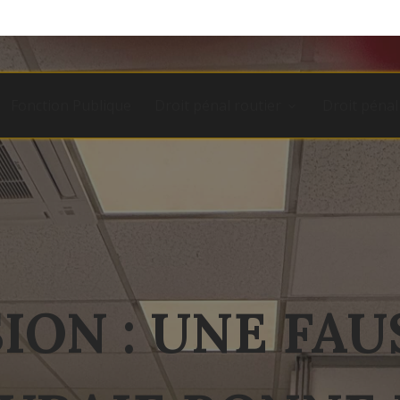
Fonction Publique
Droit pénal routier
Droit pénal
ION : UNE FA