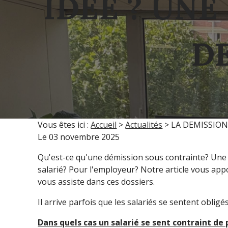
IDEE ? UNE
D
Vous êtes ici :
Accueil
>
Actualités
> LA DEMISSION
Le
03 novembre 2025
Qu'est-ce qu'une démission sous contrainte? Une
salarié? Pour l'employeur? Notre article vous app
vous assiste dans ces dossiers.
Il arrive parfois que les salariés se sentent oblig
Dans quels cas un salarié se sent contraint de