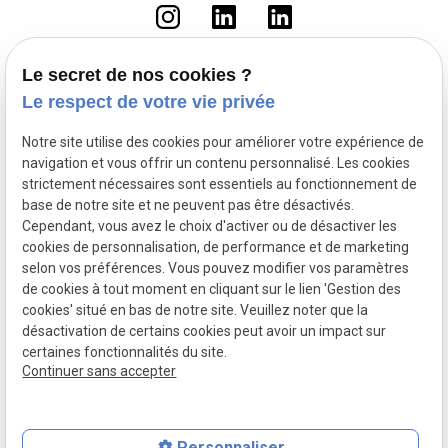
Le secret de nos cookies ?
Le respect de votre vie privée
Accueil
Le cabinet
Notre site utilise des cookies pour améliorer votre expérience de
Droit du travail
navigation et vous offrir un contenu personnalisé. Les cookies
Fonction Publique
strictement nécessaires sont essentiels au fonctionnement de
base de notre site et ne peuvent pas être désactivés.
Droit pénal routier
Cependant, vous avez le choix d'activer ou de désactiver les
Droit pénal
cookies de personnalisation, de performance et de marketing
Actualités
selon vos préférences. Vous pouvez modifier vos paramètres
de cookies à tout moment en cliquant sur le lien 'Gestion des
Mentions légales
Politique de confidentialité
cookies' situé en bas de notre site. Veuillez noter que la
Plan du site
Gestion des cookies
désactivation de certains cookies peut avoir un impact sur
SIRET :
90340579300014
certaines fonctionnalités du site.
Continuer sans accepter
Personnaliser