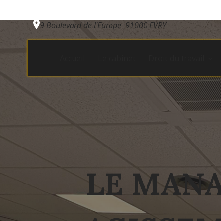
Panneau de gestion des cookies
9 Boulevard de l'Europe
91000 EVRY
Accueil
Le cabinet
Droit du travail
LE MANA