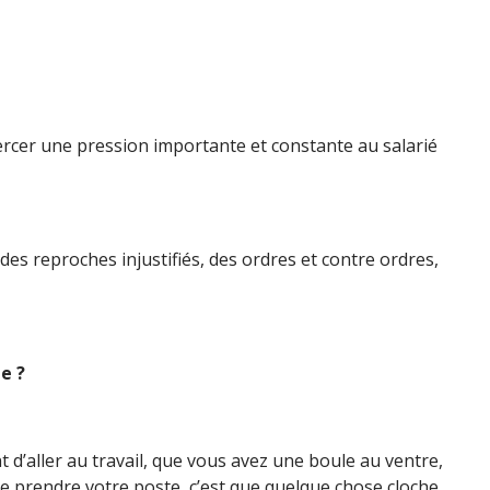
xercer une pression importante et constante au salarié
des reproches injustifiés, des ordres et contre ordres,
e ?
t d’aller au travail, que vous avez une boule au ventre,
e prendre votre poste, c’est que quelque chose cloche.