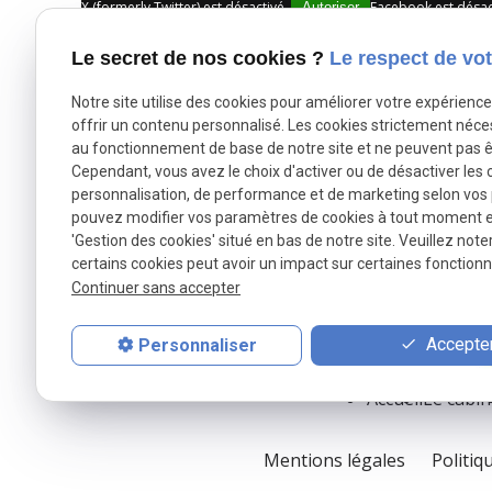
X (formerly Twitter) est désactivé.
Facebook est désac
Autoriser
Le secret de nos cookies ?
Le respect de vot
Notre site utilise des cookies pour améliorer votre expérienc
offrir un contenu personnalisé. Les cookies strictement néce
au fonctionnement de base de notre site et ne peuvent pas ê
Cependant, vous avez le choix d'activer ou de désactiver les 
personnalisation, de performance et de marketing selon vos
NOVEIR et BENSASSON
pouvez modifier vos paramètres de cookies à tout moment en 
'Gestion des cookies' situé en bas de notre site. Veuillez note
certains cookies peut avoir un impact sur certaines fonctionna
Avocates au Barreau de l’Essonne
Continuer sans accepter
Expertes en droit du travail
Accepter
Personnaliser
Accueil
Le cabin
Mentions légales
Politiq