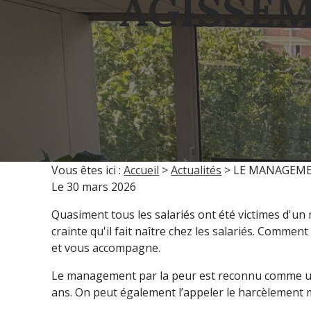
AGISSE
Vous êtes ici :
Accueil
>
Actualités
> LE MANAGEME
Le
30 mars 2026
Quasiment tous les salariés ont été victimes d'un 
crainte qu'il fait naître chez les salariés. Comme
et vous accompagne.
Le management par la peur est reconnu comme un
ans. On peut également l’appeler le harcèlement