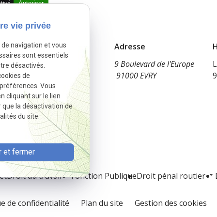
tivé.
Autoriser
re vie privée
e de navigation et vous
Téléphone
Adresse
H
ssaires sont essentiels
09 83 34 65 13
9 Boulevard de l'Europe
L
tre désactivés.
91000 EVRY
9
cookies de
 préférences. Vous
cliquant sur le lien
r que la désactivation de
lités du site.
 et fermer
et
Droit du travail
Fonction Publique
Droit pénal routier
ue de confidentialité
Plan du site
Gestion des cookies