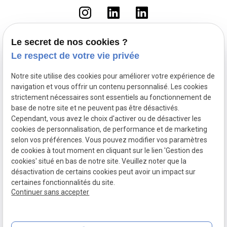
Le secret de nos cookies ?
Le respect de votre vie privée
Accueil
Le cabinet
Notre site utilise des cookies pour améliorer votre expérience de
Droit du travail
navigation et vous offrir un contenu personnalisé. Les cookies
Fonction Publique
strictement nécessaires sont essentiels au fonctionnement de
base de notre site et ne peuvent pas être désactivés.
Droit pénal routier
Cependant, vous avez le choix d'activer ou de désactiver les
Droit pénal
cookies de personnalisation, de performance et de marketing
Actualités
selon vos préférences. Vous pouvez modifier vos paramètres
de cookies à tout moment en cliquant sur le lien 'Gestion des
Mentions légales
Politique de confidentialité
cookies' situé en bas de notre site. Veuillez noter que la
Plan du site
Gestion des cookies
désactivation de certains cookies peut avoir un impact sur
SIRET :
90340579300014
certaines fonctionnalités du site.
Continuer sans accepter