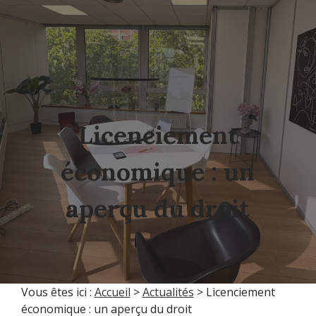
Licenciement
économique : un
aperçu du droit
Vous êtes ici :
Accueil
>
Actualités
> Licenciement
économique : un aperçu du droit