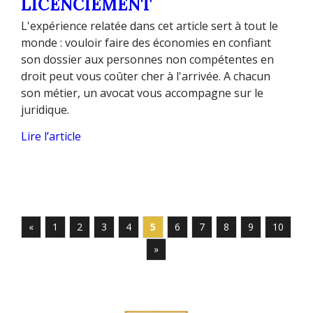
LICENCIEMENT
L'expérience relatée dans cet article sert à tout le
monde : vouloir faire des économies en confiant
son dossier aux personnes non compétentes en
droit peut vous coûter cher à l'arrivée. A chacun
son métier, un avocat vous accompagne sur le
juridique.
Lire l’article
«
1
2
3
4
5
6
7
8
9
10
»