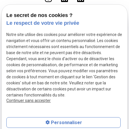
Le secret de nos cookies ?
Le respect de votre vie privée
Accueil
Le cabinet
Notre site utilise des cookies pour améliorer votre expérience de
Droit du travail
navigation et vous offrir un contenu personnalisé. Les cookies
Fonction Publique
strictement nécessaires sont essentiels au fonctionnement de
base de notre site et ne peuvent pas être désactivés.
Droit pénal routier
Cependant, vous avez le choix d'activer ou de désactiver les
Droit pénal
cookies de personnalisation, de performance et de marketing
Actualités
selon vos préférences. Vous pouvez modifier vos paramètres
de cookies à tout moment en cliquant sur le lien 'Gestion des
Mentions légales
Politique de confidentialité
cookies' situé en bas de notre site. Veuillez noter que la
Plan du site
Gestion des cookies
désactivation de certains cookies peut avoir un impact sur
SIRET :
90340579300014
certaines fonctionnalités du site.
Continuer sans accepter
Personnaliser