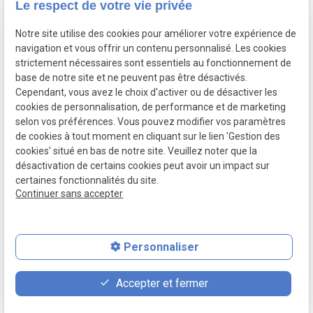
Le respect de votre vie privée
Accueil
Le cabinet
Notre site utilise des cookies pour améliorer votre expérience de
Droit du travail
navigation et vous offrir un contenu personnalisé. Les cookies
Fonction Publique
strictement nécessaires sont essentiels au fonctionnement de
base de notre site et ne peuvent pas être désactivés.
Droit pénal routier
Cependant, vous avez le choix d'activer ou de désactiver les
Droit pénal
cookies de personnalisation, de performance et de marketing
Actualités
selon vos préférences. Vous pouvez modifier vos paramètres
de cookies à tout moment en cliquant sur le lien 'Gestion des
Mentions légales
Politique de confidentialité
cookies' situé en bas de notre site. Veuillez noter que la
Plan du site
Gestion des cookies
désactivation de certains cookies peut avoir un impact sur
SIRET :
90340579300014
certaines fonctionnalités du site.
Continuer sans accepter
Personnaliser
place
contact_page
phone
Accepter et fermer
Plan d'accès
Contact
09 83 34 65 13