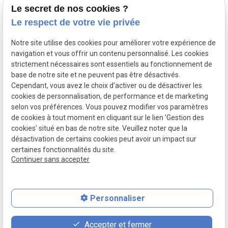
Le secret de nos cookies ?
Le respect de votre vie privée
Accueil
Le cabinet
Notre site utilise des cookies pour améliorer votre expérience de
Droit du travail
navigation et vous offrir un contenu personnalisé. Les cookies
Fonction Publique
strictement nécessaires sont essentiels au fonctionnement de
base de notre site et ne peuvent pas être désactivés.
Droit pénal routier
Cependant, vous avez le choix d'activer ou de désactiver les
Droit pénal
cookies de personnalisation, de performance et de marketing
Actualités
selon vos préférences. Vous pouvez modifier vos paramètres
de cookies à tout moment en cliquant sur le lien 'Gestion des
Mentions légales
Politique de confidentialité
cookies' situé en bas de notre site. Veuillez noter que la
Plan du site
Gestion des cookies
désactivation de certains cookies peut avoir un impact sur
SIRET :
90340579300014
certaines fonctionnalités du site.
Continuer sans accepter
Personnaliser
place
contact_page
phone
Accepter et fermer